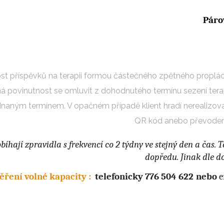
Páro
st příspěvků na terapii formou částečného zpětného proplác
má povinutnost se omluvit z dohodnutého termínu sezení ter
naným termínem. V opačném případě klient hradí nerealizovan
QR kód anebo převodem
obíhají zpravidla s frekvencí co 2 týdny ve stejný den a čas
dopředu.
Jinak dle d
ěření volné kapacity :
telefonicky 776 504 622
nebo
e