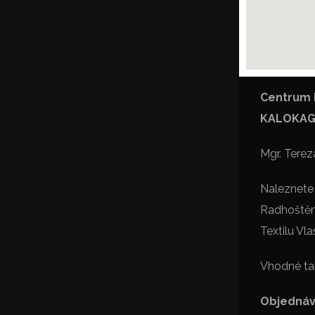
Centrum 
KALOKAG
Mgr. Tere
Naleznete
Radhoštěm,
Textilu Vla
Vhodné ta
Objednáv