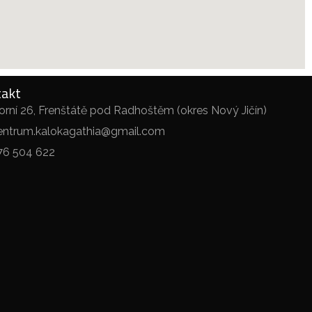
takt
orní 26, Frenštátě pod Radhoštěm (okres Nový Jičín)
entrum.kalokagathia@gmail.com
76 504 622