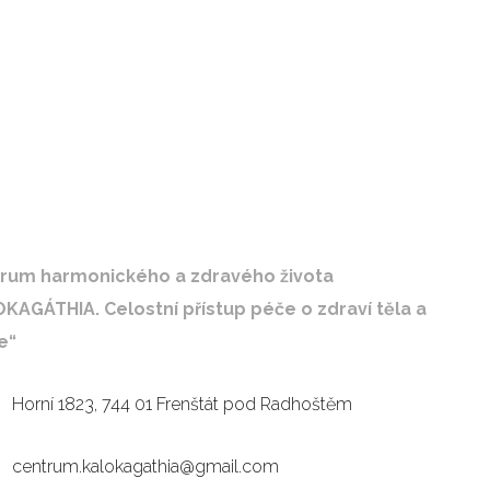
rum harmonického a zdravého života
OKAGÁTHIA.
Celostní přístup péče o zdraví těla a
e“
Adresa
Horní 1823, 744 01 Frenštát pod Radhoštěm
Email:
centrum.kalokagathia@gmail.com