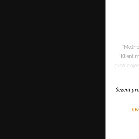
*Možno
*Klient 
před objed
Sezení pr
Ov