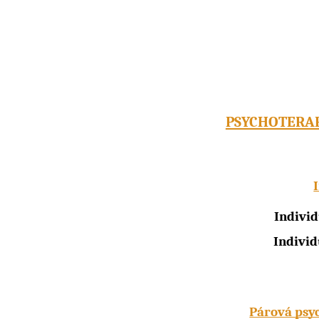
k a kontakt
PSYCHOTERAP
Individ
Individ
Párová psyc