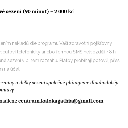
vé sezení (90 minut) – 2 000 kč
ením nákladů dle programu Vaší zdravotní pojišťovny.
apeutovi telefonicky anebo formou SMS nejpozději 48 h
é sezení v plném rozsahu. Platby probíhají potově, přes
 na účet.
. Termíny a délky sezení společně plánujeme dlouhodoběji
omluvy.
mailem
:
centrum.kalokagathia@
gmail.com