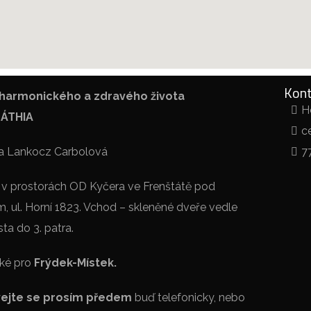
Kon
harmonického a zdravého života
H
ÁTHIA
c
za Lankocz Carbolová
7
 v prostorách OD Kyčera ve Frenštátě pod
 ul. Horní 1823. Vchod – skleněné dveře vedle
sta do 3. patra.
ké pro
Frýdek-Místek.
ejte se prosím předem
buď telefonicky, nebo