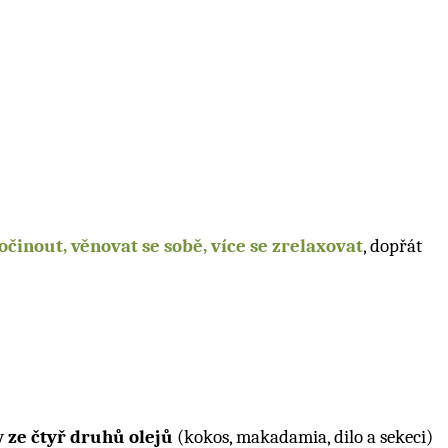
očinout, věnovat se sobě, více se zrelaxovat
, dopřát
ny
ze čtyř druhů olejů
(kokos, makadamia, dilo a sekeci)