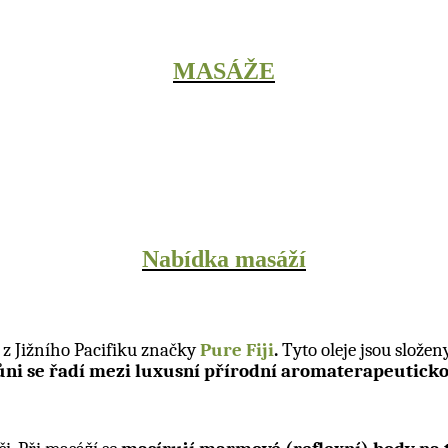
MASÁ
Ž
E
Nabídka masá
ž
í
z Jižního Pacifiku značky
Pure Fiji
.
Tyto oleje jsou slože
ůni se řadí mezi luxusní přírodní aromaterapeutic