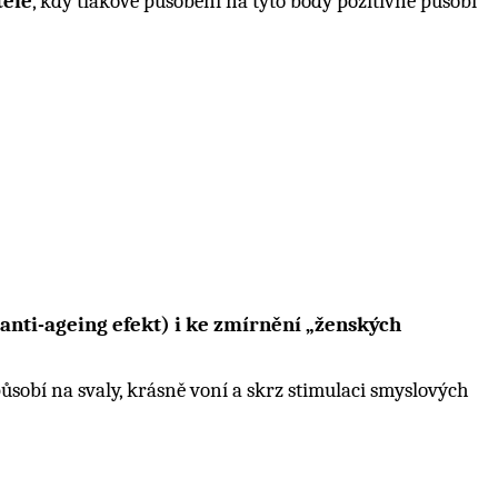
těle
, kdy tlakové působení na tyto body pozitivně působí
anti-ageing efekt) i ke zmírnění „ženských
ůsobí na svaly, krásně voní a skrz stimulaci smyslových