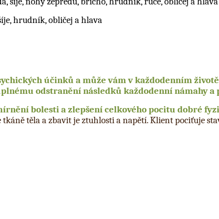
a, šíje, nohy zepředu, břicho, hrudník, ruce, obličej a hlava
je, hrudník, obličej a hlava
psychických účinků a může vám v každodenním životě
úplnému odstranění následků každodenní námahy a p
írnění bolesti a zlepšení celkového pocitu dobré fy
káně těla a zbavit je ztuhlosti a napětí. Klient pociťuje s