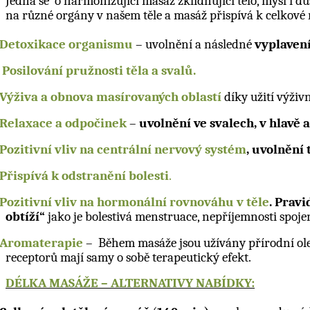
Jedná se o harmonizující masáž zklidňující tělo, mysl i du
na různé orgány v našem těle a masáž přispívá k celkové 
Detoxikace organismu
– uvolnění a následné
vyplavení
Posilování pružnosti těla a svalů.
Výživa a obnova masírovaných oblastí
díky užití výživ
Relaxace a odpočinek
–
uvolnění ve svalech, v hlavě 
Pozitivní vliv na centrální nervový systém
, uvolnění t
Přispívá k odstranění bolesti
.
Pozitivní vliv na hormonální rovnováhu v těle
. Prav
obtíží“
jako je bolestivá menstruace, nepříjemnosti spoj
Aromaterapie
– Během masáže jsou užívány přírodní oleje
receptorů mají samy o sobě terapeutický efekt.
DÉLKA MASÁŽE – ALTERNATIVY NABÍDKY: