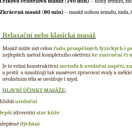
Celková celotělová
masáž
(
140 min)
– nohy zezadu, zád
Zkrácená masáž
(
80 min)
– masáž nohou zezadu, záda, ší
v
Relaxa
č
n
í
nebo klasická mas
á
ž
Masáž může mít celou
řadu prospěšných fyzických i 
nejlepších metod kompletního ošetření
ke zmírnění či 
Je to velmi konstruktivní
metoda k uvolnění napětí, zm
a prstů a umožňují tak masérovi zpracovat svaly a měkké t
uvolněním těla se uvolňuje i mysl.
HLAVNÍ ÚČINKY MASÁŽE:
hlubší
uvolnění
lepší
zdravotní
stav kůže
zlepšené
dýchání