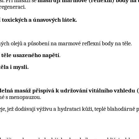
ši. Při masáží se
masírují marmové (reflexní) body na 
regeneraci.
 toxických a únavových látek.
ných olejů a působení na marmové reflexní body na těle.
a těle usazeného napětí
.
ěla i mysli.
idelná masáž
přispívá k udržování vitálního vzhledu (
ené s menopauzou.
, jež dodávají výživu a hydrataci kůži, teplé blahodárně p