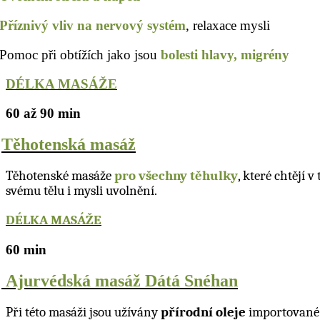
Příznivý vliv na nervový systém
, relaxace mysli
Pomoc při obtížích jako jsou
bolesti hlavy, migrény
DÉLKA MASÁŽE
60 až 90 min
v
T
ě
hotensk
á
mas
á
ž
Těhotenské masáže
pro všechny těhulky
, které chtějí
svému tělu i mysli uvolnění.
DÉLKA MASÁŽE
60 min
v
Ajurvédská masá
ž
D
á
t
á
Sn
é
han
Při této masáži jsou užívány
přírodní oleje
importované 