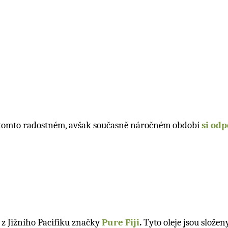
 v tomto radostném, avšak současně náročném období
si odp
z Jižního Pacifiku značky
Pure Fiji
.
Tyto oleje jsou slože