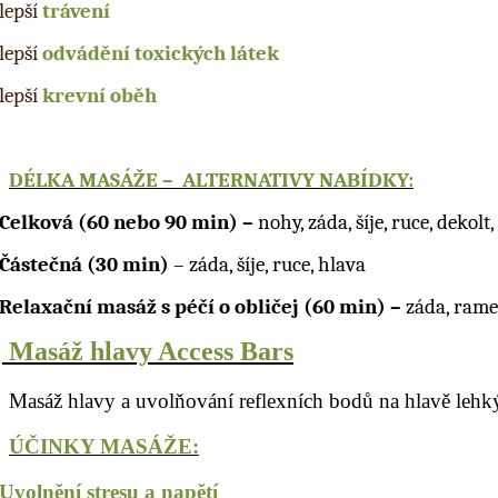
lepší
trávení
lepší
odvádění toxických látek
lepší
krevní oběh
DÉLKA MASÁŽE – ALTERNATIVY NABÍDKY:
Celková (60 nebo 90 min) –
nohy, záda, šíje, ruce, dekolt
Částečná (30 min)
– záda, šíje, ruce, hlava
Relaxační masáž s péčí o obličej (60 min) –
záda, ramen
v
Masá
ž hlavy Access Bars
Masáž hlavy a uvolňování reflexních bodů na hlavě lehk
ÚČINKY MASÁŽE:
Uvolnění stresu a napětí