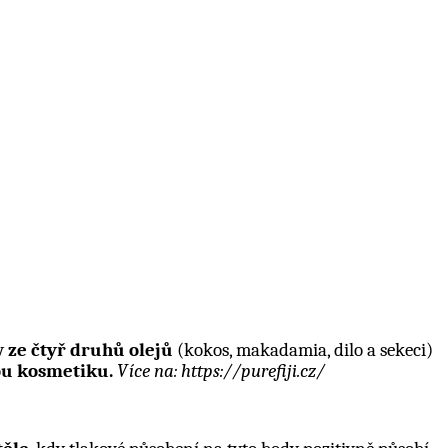
ny
ze čtyř druhů olejů
(kokos, makadamia, dilo a sekeci)
kou kosmetiku.
Více na: https://purefiji.cz/