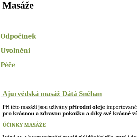
Masáže
Odpočinek
v
Uvolnění
v
Péče
v
v
Ajurvédská masá
ž
D
á
t
á
Sn
é
han
Při této masáži jsou užívány
přírodní oleje
importované 
pro krásnou a zdravou pokožku a díky své krásné v
ÚČINKY MASÁŽE